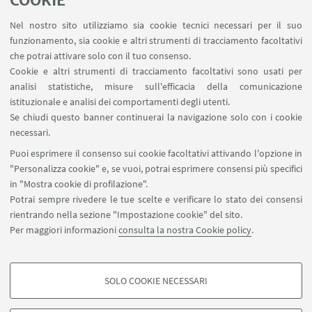
COOKIE
Area riservata - SVC
Nel nostro sito utilizziamo sia cookie tecnici necessari per il suo
Contatti
funzionamento, sia cookie e altri strumenti di tracciamento facoltativi
Carta dei servizi
che potrai attivare solo con il tuo consenso.
Cookie e altri strumenti di tracciamento facoltativi sono usati per
analisi statistiche, misure sull'efficacia della comunicazione
SEGUI IL DIPARTIMENTO SU:
istituzionale e analisi dei comportamenti degli utenti.
Se chiudi questo banner continuerai la navigazione solo con i cookie
necessari.
SEGUI UNIBO SU:
Puoi esprimere il consenso sui cookie facoltativi attivando l'opzione in
"Personalizza cookie" e, se vuoi, potrai esprimere consensi più specifici
in "Mostra cookie di profilazione".
Potrai sempre rivedere le tue scelte e verificare lo stato dei consensi
rientrando nella sezione "Impostazione cookie" del sito.
APP:
Per maggiori informazioni
consulta la nostra Cookie policy
.
SOLO COOKIE NECESSARI
COOKIE DI PROFILAZIONE - FACOLTATIVI
©Copyright 2026 - ALMA MATER STUDIORUM - Università di