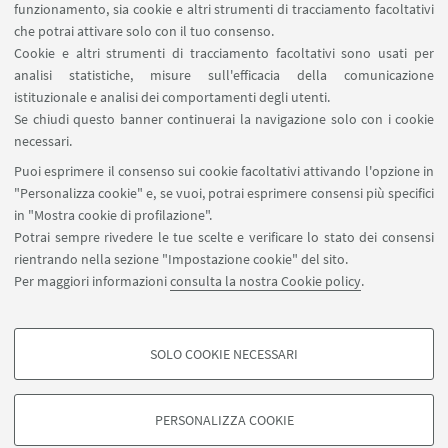
Contatti
funzionamento, sia cookie e altri strumenti di tracciamento facoltativi
Carta dei servizi
che potrai attivare solo con il tuo consenso.
Cookie e altri strumenti di tracciamento facoltativi sono usati per
analisi statistiche, misure sull'efficacia della comunicazione
SEGUI IL DIPARTIMENTO SU:
istituzionale e analisi dei comportamenti degli utenti.
Se chiudi questo banner continuerai la navigazione solo con i cookie
necessari.
SEGUI UNIBO SU:
Puoi esprimere il consenso sui cookie facoltativi attivando l'opzione in
"Personalizza cookie" e, se vuoi, potrai esprimere consensi più specifici
in "Mostra cookie di profilazione".
Potrai sempre rivedere le tue scelte e verificare lo stato dei consensi
rientrando nella sezione "Impostazione cookie" del sito.
APP:
Per maggiori informazioni
consulta la nostra Cookie policy
.
SOLO COOKIE NECESSARI
COOKIE DI PROFILAZIONE - FACOLTATIVI
©Copyright 2026 - ALMA MATER STUDIORUM - Università di
Si tratta di cookie utilizzati per analizzare le caratteristiche della navigazione
Bologna - Via Zamboni, 33 - 40126 Bologna - PI: 01131710376 - CF:
PERSONALIZZA COOKIE
degli utenti, creare profili in base al loro comportamento sul sito, per analisi
80007010376
di marketing.