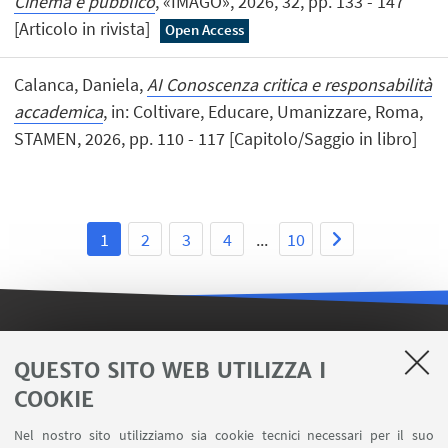
Cinema e pubblico
, «IMAGO», 2026, 32, pp. 133 - 147
[Articolo in rivista]
Open Access
Calanca, Daniela,
AI Conoscenza critica e responsabilità
accademica
, in: Coltivare, Educare, Umanizzare, Roma,
STAMEN, 2026, pp. 110 - 117 [Capitolo/Saggio in libro]
1
2
3
4
...
10
LINK UTILI
QUESTO SITO WEB UTILIZZA I
Iscriviti alla nostra newsletter
COOKIE
Area riservata - SVC
Nel nostro sito utilizziamo sia cookie tecnici necessari per il suo