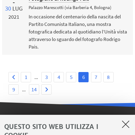
30
LUG
Palazzo Marescotti (via Barberia 4, Bologna)
2021
In occasione del centenario della nascita del
Partito Comunista Italiano, una mostra
fotografica dedicata al quotidiano l’Unità vista
attraverso lo sguardo del fotografo Rodrigo
Pais.
1
...
3
4
5
6
7
8
9
...
14
LINK UTILI
QUESTO SITO WEB UTILIZZA I
Iscriviti alla nostra newsletter