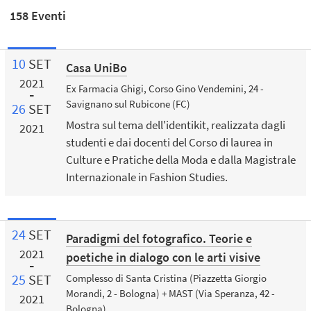
158 Eventi
10
SET
Casa UniBo
2021
Ex Farmacia Ghigi, Corso Gino Vendemini, 24 -
Savignano sul Rubicone (FC)
26
SET
Mostra sul tema dell'identikit, realizzata dagli
2021
studenti e dai docenti del Corso di laurea in
Culture e Pratiche della Moda e dalla Magistrale
Internazionale in Fashion Studies.
24
SET
Paradigmi del fotografico. Teorie e
2021
poetiche in dialogo con le arti visive
25
SET
Complesso di Santa Cristina (Piazzetta Giorgio
Morandi, 2 - Bologna) + MAST (Via Speranza, 42 -
2021
Bologna)